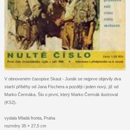
V obnoveném časopise Skaut - Junák se nejprve objevily dva
starší příběhy od Jana Fischera a později i jeden nový, již od
Marko Čermáka. Šlo o první, který Marko Čermák ilustroval
(KS2).
vydala Mladá fronta, Praha
rozměry 35 × 27,5 cm