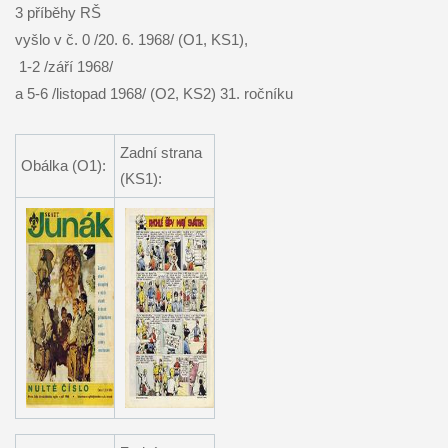
3 příběhy RŠ
vyšlo v č. 0 /20. 6. 1968/ (O1, KS1),
1-2 /září 1968/
a 5-6 /listopad 1968/ (O2, KS2) 31. ročníku
Zadní strana
Obálka (O1):
(KS1):