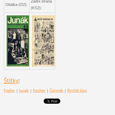
Zadní strana
Obálka (O2):
(KS2):
Štítky
:
Foglar
|
Junák
|
Fischer
|
Čermák
|
Rychlé šípy