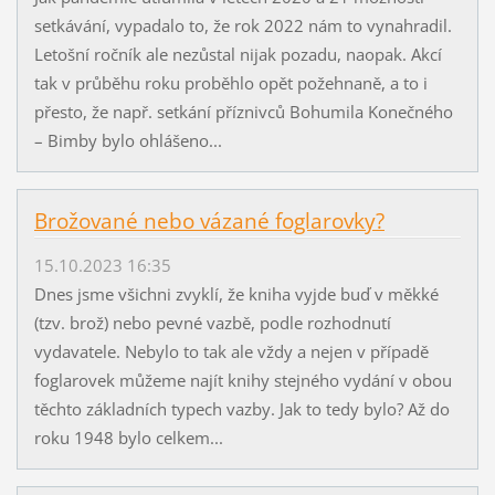
setkávání, vypadalo to, že rok 2022 nám to vynahradil.
Letošní ročník ale nezůstal nijak pozadu, naopak. Akcí
tak v průběhu roku proběhlo opět požehnaně, a to i
přesto, že např. setkání příznivců Bohumila Konečného
– Bimby bylo ohlášeno...
Brožované nebo vázané foglarovky?
15.10.2023 16:35
Dnes jsme všichni zvyklí, že kniha vyjde buď v měkké
(tzv. brož) nebo pevné vazbě, podle rozhodnutí
vydavatele. Nebylo to tak ale vždy a nejen v případě
foglarovek můžeme najít knihy stejného vydání v obou
těchto základních typech vazby. Jak to tedy bylo? Až do
roku 1948 bylo celkem...