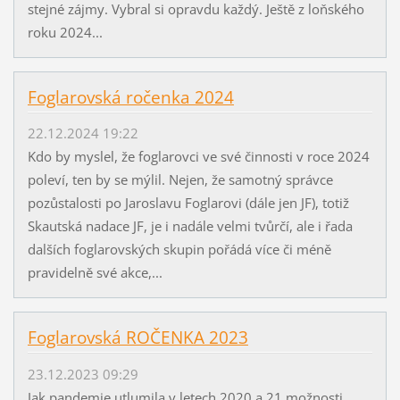
stejné zájmy. Vybral si opravdu každý. Ještě z loňského
roku 2024...
Foglarovská ročenka 2024
22.12.2024 19:22
Kdo by myslel, že foglarovci ve své činnosti v roce 2024
poleví, ten by se mýlil. Nejen, že samotný správce
pozůstalosti po Jaroslavu Foglarovi (dále jen JF), totiž
Skautská nadace JF, je i nadále velmi tvůrčí, ale i řada
dalších foglarovských skupin pořádá více či méně
pravidelně své akce,...
Foglarovská ROČENKA 2023
23.12.2023 09:29
Jak pandemie utlumila v letech 2020 a 21 možnosti