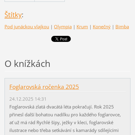
Štítky
:
Pod junáckou vlajkou
|
Olympia
|
Krum
|
Konečný
|
Bimba
O knížkách
Foglarovská ročenka 2025
24.12.2025 14:31
Foglarovská zlatá dvacátá léta pokračují. Rok 2025
přinesl další bohatou nadílku pro každého foglarovce,
ať už má rád Rychlé šípy, ježky v kleci, foglarovské
ilustrace nebo třeba setkávání s kamarády sdílejícími