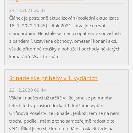
24.12.2021 20:31
Článek je postupně aktualizován (poslední aktualizace
18. 1. 2022 10:45). Rok 2021 sotva jde nazvat
standardním. Neustále se měnící opatření v souvislosti
s pandemií, uzavřené obchody, omezení konání akcí,
všude přítomné roušky a bohužel i odchody některých
kamarádů. Však to znáte...
Stínadelské příběhy v 1. vydáních
22.12.2020 09:44
Všichni nadšenci už určitě ví, že jsme se po mnoha
letech teď v prosinci dočkali 1. knižního vydání
Grifinova Poselství ze Stínadel. Jelikož jsem se na něm
trochu podílel, mám z toho samozřejmě radost o to
větší. Říkal jsem si, čím tuto událost oslavit i zde na