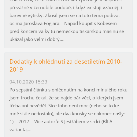
převážně v černobílé podobě, i když existují vzácněji i
barevné výtisky. Zkusil jsem se na toto téma podívat
očima Jaroslava Foglara: Nápad koupit s Kobesem
před koncem války tu německou tiskařskou mašinu se
ukázal jako velmi dobrý....
Dodatky k ohlédnutí za desetiletím 2010-
2019
04.10.2020 15:33
Po sepsání článku s ohlédnutím na konci minulého roku
jsem trochu čekal, že se najde pár věcí, o kterých jsem
třeba ani nevěděl. Sice toho není moc (nebo se to ke
mně stále nedostalo), ale dva kousky se nakonec našly:
1) 2017 – Více autorů: S Jestřábem v srdci (BÍLÁ
varianta,...