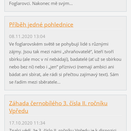
Foglarovci. Nakonec mě svým...
Příběh jedné pohlednice
08.11.2020 13:04
Ve foglarovském světě se pohybují lidé s různými
zájmy. Jsou tak mezi námi „shraňovatelé“, kteří tvoří
sbírku (ale moc v ní nebádají), badatelé (ať už se sbírkou
nebo bez ní) nebo i „jen“ příznivci (nemají ambici ani
bádat ani sbírat, ale rádi si přečtou zajímavý text). Sám
se řadím mezi sběratele...
Záhada černobílého 3. čísla II. ročníku
Vpředu
17.10.2020 11:34
Znalci vědí, že 3. číslo II. ročníku Vpředu je k dispozici