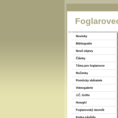
Foglarove
Novinky
Bibliografie
Nové objevy
Články
Téma pro foglarovce
Ročenky
Pomůcky sběratele
Videogalerie
J.Č. Grifin
Howgh!
Foglarovský sborník
Kniha návštěv