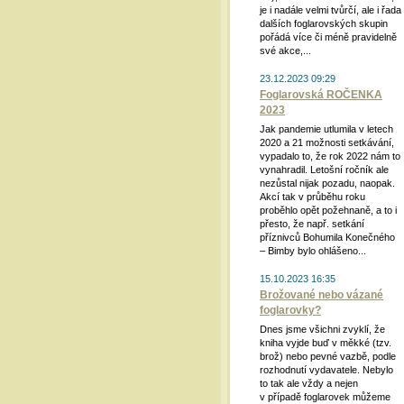
je i nadále velmi tvůrčí, ale i řada
dalších foglarovských skupin
pořádá více či méně pravidelně
své akce,...
23.12.2023 09:29
Foglarovská ROČENKA
2023
Jak pandemie utlumila v letech
2020 a 21 možnosti setkávání,
vypadalo to, že rok 2022 nám to
vynahradil. Letošní ročník ale
nezůstal nijak pozadu, naopak.
Akcí tak v průběhu roku
proběhlo opět požehnaně, a to i
přesto, že např. setkání
příznivců Bohumila Konečného
– Bimby bylo ohlášeno...
15.10.2023 16:35
Brožované nebo vázané
foglarovky?
Dnes jsme všichni zvyklí, že
kniha vyjde buď v měkké (tzv.
brož) nebo pevné vazbě, podle
rozhodnutí vydavatele. Nebylo
to tak ale vždy a nejen
v případě foglarovek můžeme