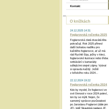
Kontakt
O knížkách
24.12.2025 14:31
Foglarovská ročenka 2025
Foglarovská zlatá dvacátá léta
pokračují. Rok 2025 přinesl
další bohatou nadílku pro
každého foglarovce, ať už má
rád Rychlé šípy, ježky v kleci,
foglarovské ilustrace nebo třeba
setkávání s kamarády
sdílejícími stejné zájmy. Vybral
si opravdu každý. Ještě
z loňského roku 2024...
22.12.2024 19:22
Foglarovská ročenka 2024
Kdo by myslel, že foglarovci ve
své činnosti v roce 2024 poleví,
ten by se mýlil. Nejen, že
samotný správce pozůstalosti
po Jaroslavu Foglarovi (dále jen
JF), totiž Skautská nadace JF,