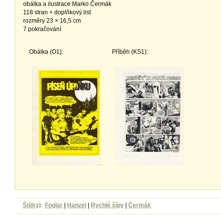
obálka a ilustrace Marko Čermák
118 stran + doplňkový list
rozměry 23 × 16,5 cm
7 pokračování
Obálka (O1):
Příběh (KS1):
Štítky
:
Foglar
|
Hanzel
|
Rychlé šípy
|
Čermák