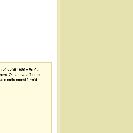
rvé v září 1986 v Brně a
děková. Obsahovala 7 do té
ace měla menší formát a