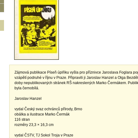
Zájmová publikace Píseň úplňku vyšla pro příznivce Jaroslava Foglara pop
vzápětí podruhé v říjnu v Praze. Připravili ji Jaroslav Hanzel a Olga Bez
doby nepublikovaných stránek RŠ nakreslených Marko Čermákem. Publik
byla černobílá.
Jaroslav Hanzel
vydal Český svaz ochránců přírody, Brno
obálka a ilustrace Marko Čermák
116 stran
rozměry 23,3 × 16,3 cm
vydal ČSTV, TJ Sokol Troja v Praze