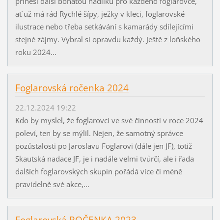
přinesl další bohatou nadílku pro každého foglarovce,
ať už má rád Rychlé šípy, ježky v kleci, foglarovské
ilustrace nebo třeba setkávání s kamarády sdílejícími
stejné zájmy. Vybral si opravdu každý. Ještě z loňského
roku 2024...
Foglarovská ročenka 2024
22.12.2024 19:22
Kdo by myslel, že foglarovci ve své činnosti v roce 2024
poleví, ten by se mýlil. Nejen, že samotný správce
pozůstalosti po Jaroslavu Foglarovi (dále jen JF), totiž
Skautská nadace JF, je i nadále velmi tvůrčí, ale i řada
dalších foglarovských skupin pořádá více či méně
pravidelně své akce,...