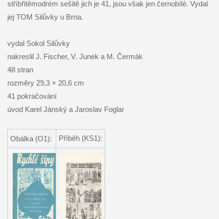
stříbřitěmodrém sešitě jich je 41, jsou však jen černobílé. Vydal
jej TOM Silůvky u Brna.
vydal Sokol Silůvky
nakreslil J. Fischer, V. Junek a M. Čermák
48 stran
rozměry 29,3 × 20,6 cm
41 pokračování
úvod Karel Jánský a Jaroslav Foglar
Příběh (KS1):
Obálka (O1):