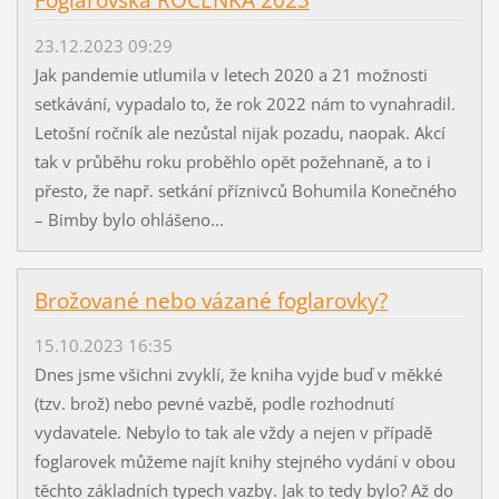
Foglarovská ROČENKA 2023
23.12.2023 09:29
Jak pandemie utlumila v letech 2020 a 21 možnosti
setkávání, vypadalo to, že rok 2022 nám to vynahradil.
Letošní ročník ale nezůstal nijak pozadu, naopak. Akcí
tak v průběhu roku proběhlo opět požehnaně, a to i
přesto, že např. setkání příznivců Bohumila Konečného
– Bimby bylo ohlášeno...
Brožované nebo vázané foglarovky?
15.10.2023 16:35
Dnes jsme všichni zvyklí, že kniha vyjde buď v měkké
(tzv. brož) nebo pevné vazbě, podle rozhodnutí
vydavatele. Nebylo to tak ale vždy a nejen v případě
foglarovek můžeme najít knihy stejného vydání v obou
těchto základních typech vazby. Jak to tedy bylo? Až do