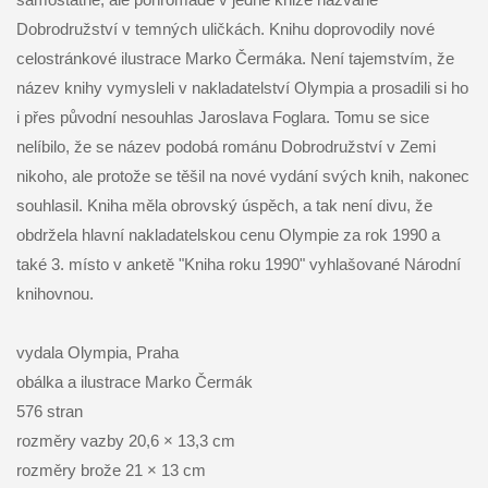
Dobrodružství v temných uličkách. Knihu doprovodily nové
celostránkové ilustrace Marko Čermáka. Není tajemstvím, že
název knihy vymysleli v nakladatelství Olympia a prosadili si ho
i přes původní nesouhlas Jaroslava Foglara. Tomu se sice
nelíbilo, že se název podobá románu Dobrodružství v Zemi
nikoho, ale protože se těšil na nové vydání svých knih, nakonec
souhlasil. Kniha měla obrovský úspěch, a tak není divu, že
obdržela hlavní nakladatelskou cenu Olympie za rok 1990 a
také 3. místo v anketě "Kniha roku 1990" vyhlašované Národní
knihovnou.
vydala Olympia, Praha
obálka a ilustrace Marko Čermák
576 stran
rozměry vazby 20,6 × 13,3 cm
rozměry brože 21 × 13 cm