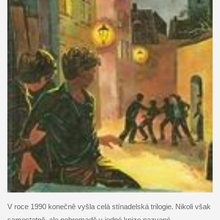
V roce 1990 konečně vyšla celá stínadelská trilogie. Nikoli však
samostatně, ale pohromadě v jedné knize nazvané