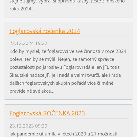
stejné zájmy. Vybral si opravdu každý. Ještě z loňského
roku 2024...
Foglarovská ročenka 2024
22.12.2024 19:22
Kdo by myslel, že foglarovci ve své činnosti v roce 2024
poleví, ten by se mýlil. Nejen, že samotný správce
pozůstalosti po Jaroslavu Foglarovi (dále jen JF), totiž
Skautská nadace JF, je i nadále velmi tvůrčí, ale i řada
dalších foglarovských skupin pořádá více či méně
pravidelně své akce,...
Foglarovská ROČENKA 2023
23.12.2023 09:29
Jak pandemie utlumila v letech 2020 a 21 možnosti