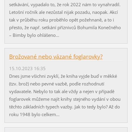
setkávání, vypadalo to, že rok 2022 nám to vynahradil.
Letošní ročník ale nezůstal nijak pozadu, naopak. Akcí
tak v průběhu roku proběhlo opět požehnaně, a to i
přesto, že např. setkání příznivců Bohumila Konečného
– Bimby bylo ohlášeno...
Brožované nebo vázané foglarovky?
15.10.2023 16:35
Dnes jsme všichni zvyklí, že kniha vyjde buď v měkké
(tzv. brož) nebo pevné vazbě, podle rozhodnutí
vydavatele. Nebylo to tak ale vždy a nejen v případě
foglarovek můžeme najít knihy stejného vydání v obou
těchto základních typech vazby. Jak to tedy bylo? Až do
roku 1948 bylo celkem...