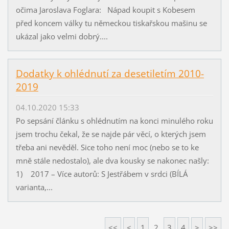
očima Jaroslava Foglara: Nápad koupit s Kobesem
před koncem války tu německou tiskařskou mašinu se
ukázal jako velmi dobrý....
Dodatky k ohlédnutí za desetiletím 2010-
2019
04.10.2020 15:33
Po sepsání článku s ohlédnutím na konci minulého roku
jsem trochu čekal, že se najde pár věcí, o kterých jsem
třeba ani nevěděl. Sice toho není moc (nebo se to ke
mně stále nedostalo), ale dva kousky se nakonec našly:
1) 2017 – Více autorů: S Jestřábem v srdci (BÍLÁ
varianta,...
<<
<
1
2
3
4
>
>>