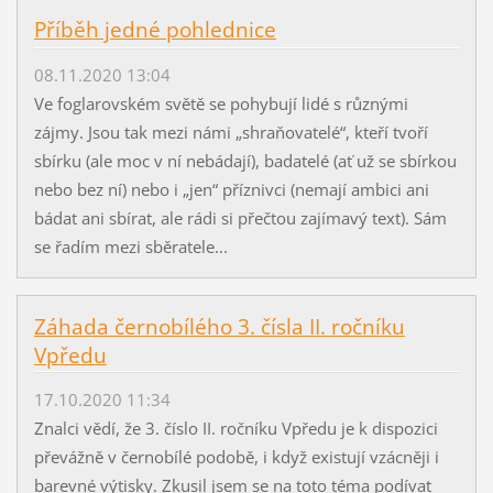
Příběh jedné pohlednice
08.11.2020 13:04
Ve foglarovském světě se pohybují lidé s různými
zájmy. Jsou tak mezi námi „shraňovatelé“, kteří tvoří
sbírku (ale moc v ní nebádají), badatelé (ať už se sbírkou
nebo bez ní) nebo i „jen“ příznivci (nemají ambici ani
bádat ani sbírat, ale rádi si přečtou zajímavý text). Sám
se řadím mezi sběratele...
Záhada černobílého 3. čísla II. ročníku
Vpředu
17.10.2020 11:34
Znalci vědí, že 3. číslo II. ročníku Vpředu je k dispozici
převážně v černobílé podobě, i když existují vzácněji i
barevné výtisky. Zkusil jsem se na toto téma podívat