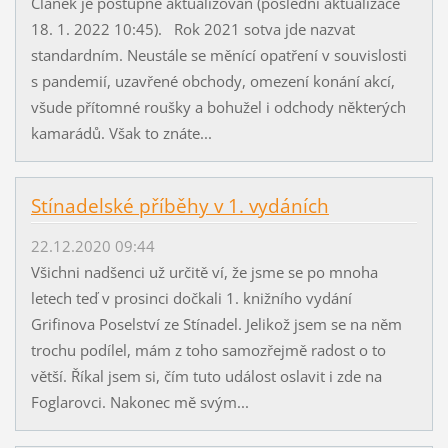
Článek je postupně aktualizován (poslední aktualizace
18. 1. 2022 10:45). Rok 2021 sotva jde nazvat
standardním. Neustále se měnící opatření v souvislosti
s pandemií, uzavřené obchody, omezení konání akcí,
všude přítomné roušky a bohužel i odchody některých
kamarádů. Však to znáte...
Stínadelské příběhy v 1. vydáních
22.12.2020 09:44
Všichni nadšenci už určitě ví, že jsme se po mnoha
letech teď v prosinci dočkali 1. knižního vydání
Grifinova Poselství ze Stínadel. Jelikož jsem se na něm
trochu podílel, mám z toho samozřejmě radost o to
větší. Říkal jsem si, čím tuto událost oslavit i zde na
Foglarovci. Nakonec mě svým...