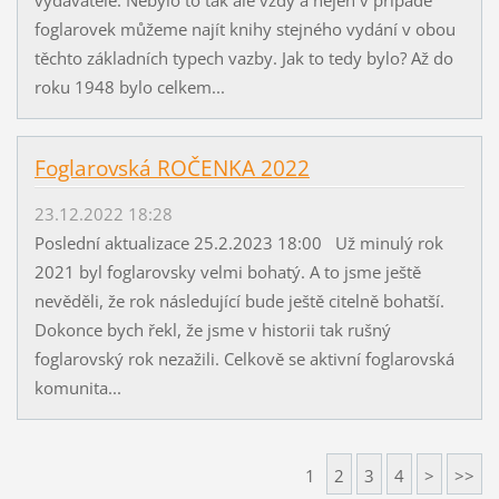
vydavatele. Nebylo to tak ale vždy a nejen v případě
foglarovek můžeme najít knihy stejného vydání v obou
těchto základních typech vazby. Jak to tedy bylo? Až do
roku 1948 bylo celkem...
Foglarovská ROČENKA 2022
23.12.2022 18:28
Poslední aktualizace 25.2.2023 18:00 Už minulý rok
2021 byl foglarovsky velmi bohatý. A to jsme ještě
nevěděli, že rok následující bude ještě citelně bohatší.
Dokonce bych řekl, že jsme v historii tak rušný
foglarovský rok nezažili. Celkově se aktivní foglarovská
komunita...
1
2
3
4
>
>>