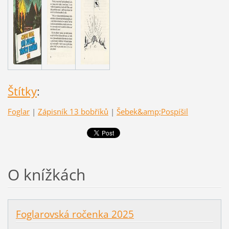
Štítky
:
Foglar
|
Zápisník 13 bobříků
|
Šebek&amp;Pospíšil
O knížkách
Foglarovská ročenka 2025