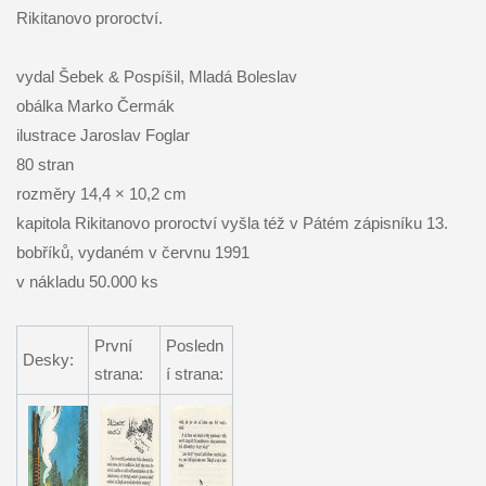
Rikitanovo proroctví.
vydal Šebek & Pospíšil, Mladá Boleslav
obálka Marko Čermák
ilustrace Jaroslav Foglar
80 stran
rozměry 14,4 × 10,2 cm
kapitola Rikitanovo proroctví vyšla též v Pátém zápisníku 13.
bobříků, vydaném v červnu 1991
v nákladu 50.000 ks
První
Posledn
Desky:
strana:
í strana: