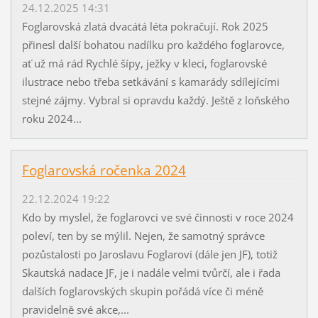
24.12.2025 14:31
Foglarovská zlatá dvacátá léta pokračují. Rok 2025
přinesl další bohatou nadílku pro každého foglarovce,
ať už má rád Rychlé šípy, ježky v kleci, foglarovské
ilustrace nebo třeba setkávání s kamarády sdílejícími
stejné zájmy. Vybral si opravdu každý. Ještě z loňského
roku 2024...
Foglarovská ročenka 2024
22.12.2024 19:22
Kdo by myslel, že foglarovci ve své činnosti v roce 2024
poleví, ten by se mýlil. Nejen, že samotný správce
pozůstalosti po Jaroslavu Foglarovi (dále jen JF), totiž
Skautská nadace JF, je i nadále velmi tvůrčí, ale i řada
dalších foglarovských skupin pořádá více či méně
pravidelně své akce,...