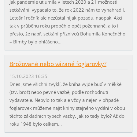
Jak pandemie utlumila v letech 2020 a 21 možnosti
setkávání, vypadalo to, že rok 2022 nám to vynahradil.
Letošní ročník ale nezůstal nijak pozadu, naopak. Akcí
tak v průběhu roku proběhlo opět požehnaně, a to i
přesto, že např. setkání příznivců Bohumila Konečného
– Bimby bylo ohlášeno...
Brožované nebo vázané foglarovky?
15.10.2023 16:35
Dnes jsme všichni zvyklí, že kniha vyjde buď v měkké
(tzv. brož) nebo pevné vazbě, podle rozhodnutí
vydavatele. Nebylo to tak ale vždy a nejen v případě
foglarovek můžeme najít knihy stejného vydání v obou
těchto základních typech vazby. Jak to tedy bylo? Až do
roku 1948 bylo celkem...