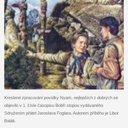
Kreslené zpracování povídky Nyam, nejlepších z dobrých se
objevilo v 1. čísle časopisu Bobří stopou vydávaného
Sdružením přátel Jaroslava Foglara. Autorem příběhu je Libor
Balák.