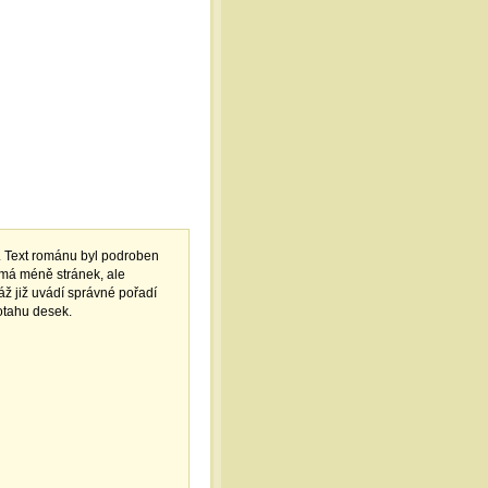
. Text románu byl podroben
 má méně stránek, ale
ž již uvádí správné pořadí
potahu desek.