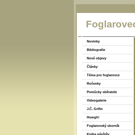
Foglarove
Novinky
Bibliografie
Nové objevy
Články
Téma pro foglarovce
Ročenky
Pomůcky sběratele
Videogalerie
J.Č. Grifin
Howgh!
Foglarovský sborník
Kniha návštěv