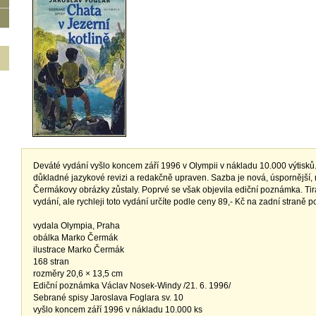
Deváté vydání vyšlo koncem září 1996 v Olympii v nákladu 10.000 výtisků
důkladné jazykové revizi a redakčně upraven. Sazba je nová, úspornější,
Čermákovy obrázky zůstaly. Poprvé se však objevila ediční poznámka. Tirá
vydání, ale rychleji toto vydání určíte podle ceny 89,- Kč na zadní straně 
vydala Olympia, Praha
obálka Marko Čermák
ilustrace Marko Čermák
168 stran
rozměry 20,6 × 13,5 cm
Ediční poznámka Václav Nosek-Windy /21. 6. 1996/
Sebrané spisy Jaroslava Foglara sv. 10
vyšlo koncem září 1996 v nákladu 10.000 ks