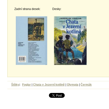
Zadní strana desek:
Desky:
Štítky
:
Foglar
|
Chata v Jezerní kotlině
|
Olympia
|
Čermák