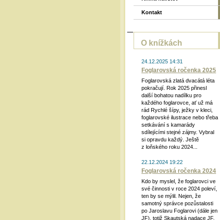
Kontakt
O knížkách
24.12.2025 14:31
Foglarovská ročenka 2025
Foglarovská zlatá dvacátá léta
pokračují. Rok 2025 přinesl
další bohatou nadílku pro
každého foglarovce, ať už má
rád Rychlé šípy, ježky v kleci,
foglarovské ilustrace nebo třeba
setkávání s kamarády
sdílejícími stejné zájmy. Vybral
si opravdu každý. Ještě
z loňského roku 2024...
22.12.2024 19:22
Foglarovská ročenka 2024
Kdo by myslel, že foglarovci ve
své činnosti v roce 2024 poleví,
ten by se mýlil. Nejen, že
samotný správce pozůstalosti
po Jaroslavu Foglarovi (dále jen
JF), totiž Skautská nadace JF,