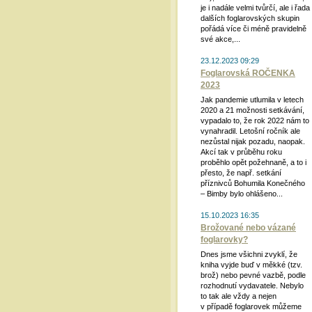
je i nadále velmi tvůrčí, ale i řada
dalších foglarovských skupin
pořádá více či méně pravidelně
své akce,...
23.12.2023 09:29
Foglarovská ROČENKA
2023
Jak pandemie utlumila v letech
2020 a 21 možnosti setkávání,
vypadalo to, že rok 2022 nám to
vynahradil. Letošní ročník ale
nezůstal nijak pozadu, naopak.
Akcí tak v průběhu roku
proběhlo opět požehnaně, a to i
přesto, že např. setkání
příznivců Bohumila Konečného
– Bimby bylo ohlášeno...
15.10.2023 16:35
Brožované nebo vázané
foglarovky?
Dnes jsme všichni zvyklí, že
kniha vyjde buď v měkké (tzv.
brož) nebo pevné vazbě, podle
rozhodnutí vydavatele. Nebylo
to tak ale vždy a nejen
v případě foglarovek můžeme