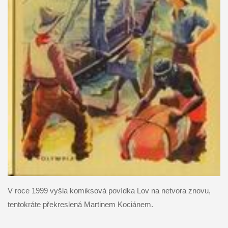
V roce 1999 vyšla komiksová povídka Lov na netvora znovu,
tentokráte překreslená Martinem Kociánem.