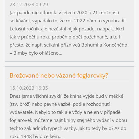
23.12.2023 09:29
Jak pandemie utlumila v letech 2020 a 21 možnosti
setkávání, vypadalo to, že rok 2022 nám to vynahradil.
Letošní ročník ale nezůstal nijak pozadu, naopak. Akcí
tak v průběhu roku proběhlo opět požehnaně, a to i
přesto, že např. setkání příznivců Bohumila Konečného
– Bimby bylo ohlášeno...
Brožované nebo vázané foglarovky?
15.10.2023 16:35
Dnes jsme všichni zvyklí, že kniha vyjde buď v měkké
(tzv. brož) nebo pevné vazbě, podle rozhodnutí
vydavatele. Nebylo to tak ale vždy a nejen v případě
foglarovek můžeme najít knihy stejného vydání v obou
těchto základních typech vazby. Jak to tedy bylo? Až do
roku 1948 bylo celkem...