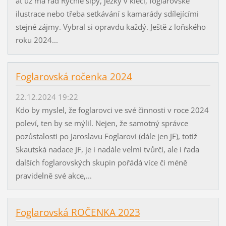
ať už má rád Rychlé šípy, ježky v kleci, foglarovské
ilustrace nebo třeba setkávání s kamarády sdílejícími
stejné zájmy. Vybral si opravdu každý. Ještě z loňského
roku 2024...
Foglarovská ročenka 2024
22.12.2024 19:22
Kdo by myslel, že foglarovci ve své činnosti v roce 2024
poleví, ten by se mýlil. Nejen, že samotný správce
pozůstalosti po Jaroslavu Foglarovi (dále jen JF), totiž
Skautská nadace JF, je i nadále velmi tvůrčí, ale i řada
dalších foglarovských skupin pořádá více či méně
pravidelně své akce,...
Foglarovská ROČENKA 2023