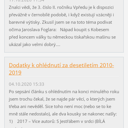
Znalci vědí, že 3. číslo II. ročníku Vpředu je k dispozici
převážně v černobílé podobě, i když existují vzácněji i
barevné výtisky. Zkusil jsem se na toto téma podívat
očima Jaroslava Foglara: Nápad koupit s Kobesem
před koncem války tu německou tiskařskou mašinu se
ukázal jako velmi dobrý....
Dodatky k ohlédnutí za desetiletím 2010-
2019
04.10.2020 15:33
Po sepsání článku s ohlédnutím na konci minulého roku
jsem trochu čekal, že se najde pár věcí, o kterých jsem
třeba ani nevěděl. Sice toho není moc (nebo se to ke
mně stále nedostalo), ale dva kousky se nakonec našly:
1) 2017 – Více autorů: S Jestřábem v srdci (BÍLÁ