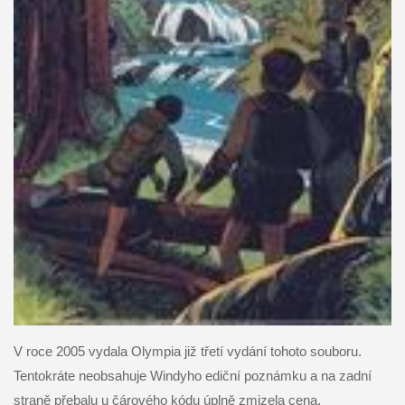
V roce 2005 vydala Olympia již třetí vydání tohoto souboru.
Tentokráte neobsahuje Windyho ediční poznámku a na zadní
straně přebalu u čárového kódu úplně zmizela cena.