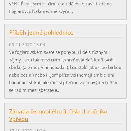
větší. Říkal jsem si, čím tuto událost oslavit i zde na
Foglarovci. Nakonec mě svým...
Příběh jedné pohlednice
08.11.2020 13:04
Ve foglarovském světě se pohybují lidé s různými
zájmy. Jsou tak mezi námi „shraňovatelé“, kteří tvoří
sbírku (ale moc v ní nebádají), badatelé (ať už se sbírkou
nebo bez ní) nebo i „jen“ příznivci (nemají ambici ani
bádat ani sbírat, ale rádi si přečtou zajímavý text). Sám
se řadím mezi sběratele...
Záhada černobílého 3. čísla II. ročníku
Vpředu
17.10.2020 11:34