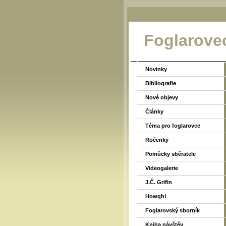
Foglarove
Novinky
Bibliografie
Nové objevy
Články
Téma pro foglarovce
Ročenky
Pomůcky sběratele
Videogalerie
J.Č. Grifin
Howgh!
Foglarovský sborník
Kniha návštěv