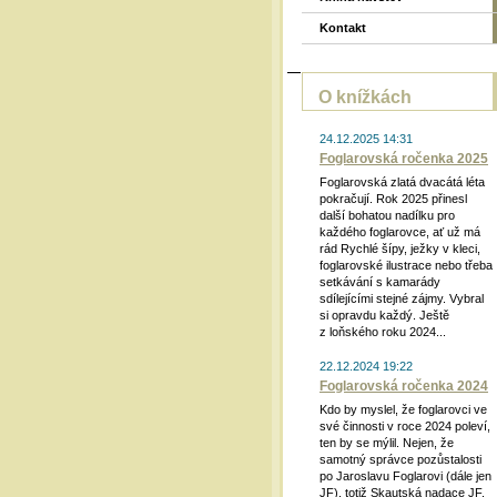
Kontakt
O knížkách
24.12.2025 14:31
Foglarovská ročenka 2025
Foglarovská zlatá dvacátá léta
pokračují. Rok 2025 přinesl
další bohatou nadílku pro
každého foglarovce, ať už má
rád Rychlé šípy, ježky v kleci,
foglarovské ilustrace nebo třeba
setkávání s kamarády
sdílejícími stejné zájmy. Vybral
si opravdu každý. Ještě
z loňského roku 2024...
22.12.2024 19:22
Foglarovská ročenka 2024
Kdo by myslel, že foglarovci ve
své činnosti v roce 2024 poleví,
ten by se mýlil. Nejen, že
samotný správce pozůstalosti
po Jaroslavu Foglarovi (dále jen
JF), totiž Skautská nadace JF,