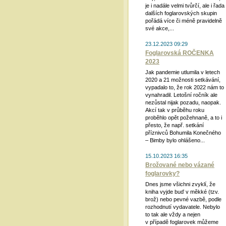
je i nadále velmi tvůrčí, ale i řada
dalších foglarovských skupin
pořádá více či méně pravidelně
své akce,...
23.12.2023 09:29
Foglarovská ROČENKA
2023
Jak pandemie utlumila v letech
2020 a 21 možnosti setkávání,
vypadalo to, že rok 2022 nám to
vynahradil. Letošní ročník ale
nezůstal nijak pozadu, naopak.
Akcí tak v průběhu roku
proběhlo opět požehnaně, a to i
přesto, že např. setkání
příznivců Bohumila Konečného
– Bimby bylo ohlášeno...
15.10.2023 16:35
Brožované nebo vázané
foglarovky?
Dnes jsme všichni zvyklí, že
kniha vyjde buď v měkké (tzv.
brož) nebo pevné vazbě, podle
rozhodnutí vydavatele. Nebylo
to tak ale vždy a nejen
v případě foglarovek můžeme