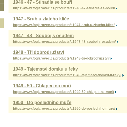
1946 - 47 - Stínadla se bouří
https://www.foglarovec.cz/products/a1946-47-stinadla-se-bouri/
1947 - Srub u zlatého klíče
https://www.foglarovec.cz/products/a1947-srub-u-zlateho-klice/
1947 - 48 - Souboj s osudem
https://www.foglarovec.cz/products/a1947-48-souboj-s-osudem/
1948 - Tři dobrodružství
https://www.foglarovec.cz/products/a1948-tri-dobrodruzstvi/
1949 - Tajemství domku u řeky
https://www.foglarovec.cz/products/a1949-tajemstvi-domku-u-reky/
1949 - 50 - Chlapec na moři
https://www.foglarovec.cz/products/a1949-50-chlapec-na-mori/
1950 - Do posledního muže
https://www.foglarovec.cz/products/a1950-do-posledniho-muze/