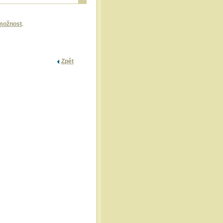
možnost
.
Zpět