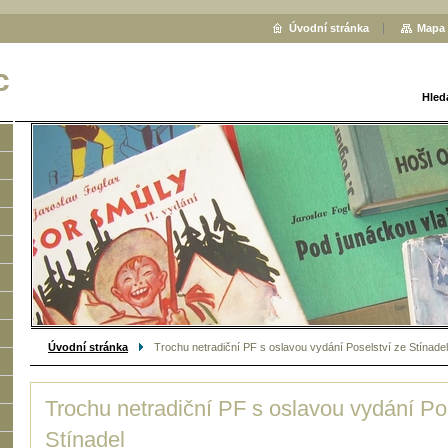
Úvodní stránka
Mapa 
c
Hled
Úvodní stránka
Trochu netradiční PF s oslavou vydání Poselství ze Stínadel
Trochu netradiční PF s oslavou vydání Po
Stínadel