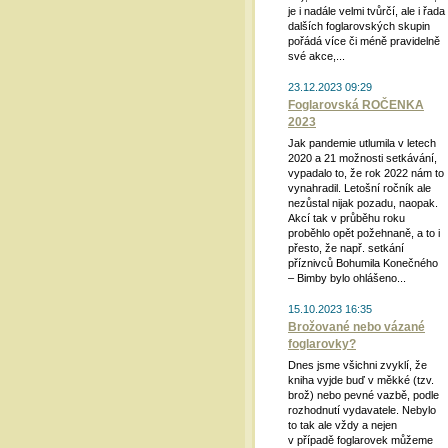
je i nadále velmi tvůrčí, ale i řada
dalších foglarovských skupin
pořádá více či méně pravidelně
své akce,...
23.12.2023 09:29
Foglarovská ROČENKA
2023
Jak pandemie utlumila v letech
2020 a 21 možnosti setkávání,
vypadalo to, že rok 2022 nám to
vynahradil. Letošní ročník ale
nezůstal nijak pozadu, naopak.
Akcí tak v průběhu roku
proběhlo opět požehnaně, a to i
přesto, že např. setkání
příznivců Bohumila Konečného
– Bimby bylo ohlášeno...
15.10.2023 16:35
Brožované nebo vázané
foglarovky?
Dnes jsme všichni zvyklí, že
kniha vyjde buď v měkké (tzv.
brož) nebo pevné vazbě, podle
rozhodnutí vydavatele. Nebylo
to tak ale vždy a nejen
v případě foglarovek můžeme