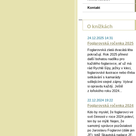
Kontakt
O knížkách
24.12.2025 14:31
Foglarovská ročenka 2025
Foglarovská zlatá dvacátá léta
pokračují. Rok 2025 přinesl
další bohatou nadílku pro
každého foglarovce, ať už má
rád Rychlé šípy, ježky v kleci,
foglarovské ilustrace nebo třeba
setkávání s kamarády
sdílejícími stejné zájmy. Vybral
si opravdu každý. Ještě
z loňského roku 2024...
22.12.2024 19:22
Foglarovská ročenka 2024
Kdo by myslel, že foglarovci ve
své činnosti v roce 2024 poleví,
ten by se mýlil. Nejen, že
samotný správce pozůstalosti
po Jaroslavu Foglarovi (dále jen
JF), totiž Skautská nadace JF,