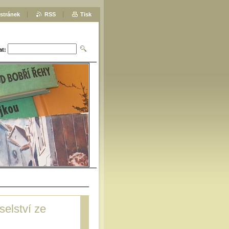
stránek
RSS
Tisk
at:
selství ze