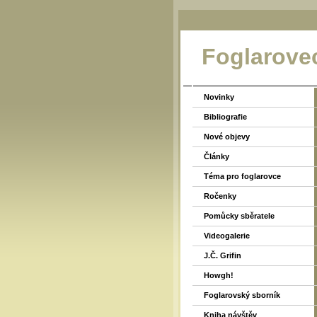
Foglarove
Novinky
Bibliografie
Nové objevy
Články
Téma pro foglarovce
Ročenky
Pomůcky sběratele
Videogalerie
J.Č. Grifin
Howgh!
Foglarovský sborník
Kniha návštěv