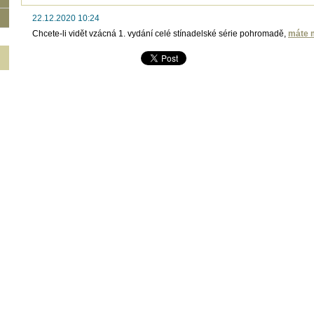
22.12.2020 10:24
Chcete-li vidět vzácná 1. vydání celé stínadelské série pohromadě,
máte 