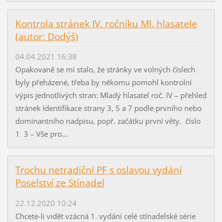
Kontrola stránek IV. ročníku Ml. hlasatele
(autor: Dodýš)
04.04.2021 16:38
Opakovaně se mi stalo, že stránky ve volných číslech
byly přeházené, třeba by někomu pomohl kontrolní
výpis jednotlivých stran: Mladý hlasatel roč. IV – přehled
stránek Identifikace strany 3, 5 a 7 podle prvního nebo
dominantního nadpisu, popř. začátku první věty. číslo
1 3 – Vše pro...
Trochu netradiční PF s oslavou vydání
Poselství ze Stínadel
22.12.2020 10:24
Chcete-li vidět vzácná 1. vydání celé stínadelské série