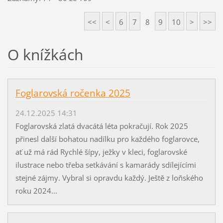
<<
<
6
7
8
9
10
>
>>
O knížkách
Foglarovská ročenka 2025
24.12.2025 14:31
Foglarovská zlatá dvacátá léta pokračují. Rok 2025
přinesl další bohatou nadílku pro každého foglarovce,
ať už má rád Rychlé šípy, ježky v kleci, foglarovské
ilustrace nebo třeba setkávání s kamarády sdílejícími
stejné zájmy. Vybral si opravdu každý. Ještě z loňského
roku 2024...