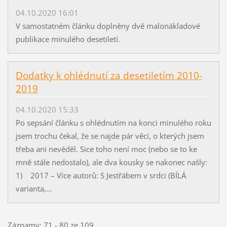
04.10.2020 16:01
V samostatném článku doplněny dvě malonákladové
publikace minulého desetiletí.
Dodatky k ohlédnutí za desetiletím 2010-
2019
04.10.2020 15:33
Po sepsání článku s ohlédnutím na konci minulého roku
jsem trochu čekal, že se najde pár věcí, o kterých jsem
třeba ani nevěděl. Sice toho není moc (nebo se to ke
mně stále nedostalo), ale dva kousky se nakonec našly:
1) 2017 – Více autorů: S Jestřábem v srdci (BÍLÁ
varianta,...
Záznamy: 71 - 80 ze 109