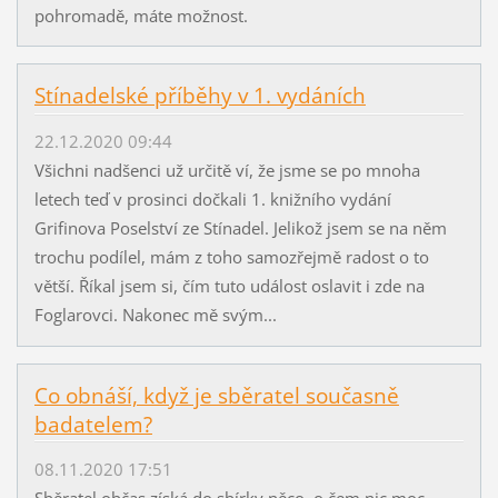
pohromadě, máte možnost.
Stínadelské příběhy v 1. vydáních
22.12.2020 09:44
Všichni nadšenci už určitě ví, že jsme se po mnoha
letech teď v prosinci dočkali 1. knižního vydání
Grifinova Poselství ze Stínadel. Jelikož jsem se na něm
trochu podílel, mám z toho samozřejmě radost o to
větší. Říkal jsem si, čím tuto událost oslavit i zde na
Foglarovci. Nakonec mě svým...
Co obnáší, když je sběratel současně
badatelem?
08.11.2020 17:51
Sběratel občas získá do sbírky něco, o čem nic moc