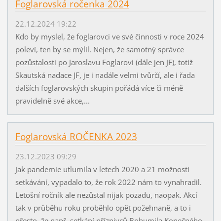
Foglarovská ročenka 2024
22.12.2024 19:22
Kdo by myslel, že foglarovci ve své činnosti v roce 2024
poleví, ten by se mýlil. Nejen, že samotný správce
pozůstalosti po Jaroslavu Foglarovi (dále jen JF), totiž
Skautská nadace JF, je i nadále velmi tvůrčí, ale i řada
dalších foglarovských skupin pořádá více či méně
pravidelně své akce,...
Foglarovská ROČENKA 2023
23.12.2023 09:29
Jak pandemie utlumila v letech 2020 a 21 možnosti
setkávání, vypadalo to, že rok 2022 nám to vynahradil.
Letošní ročník ale nezůstal nijak pozadu, naopak. Akcí
tak v průběhu roku proběhlo opět požehnaně, a to i
přesto, že např. setkání příznivců Bohumila Konečného