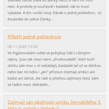
neví. A protože je současně i badatel, tak to musí
vybádat. A tím vznikl nový článek o jedné pohlednici. :o)
Koukněte do sekce články...
Příběh jedné pohlednice
08.11.2020 13:04
Ve foglarovském světě se pohybují lidé s různými
zájmy. Jsou tak mezi námi „shraňovatelé“, kteří tvoří
sbírku (ale moc v ní nebádají), badatelé (ať už se sbírkou
nebo bez ní) nebo i „jen“ příznivci (nemají ambici ani
bádat ani sbírat, ale rádi si přečtou zajímavý text). Sám
se řadím mezi sběratele...
Zajímají vás okolnosti vzniku černobílého 3.
čísla II. ročníku Vpředu?