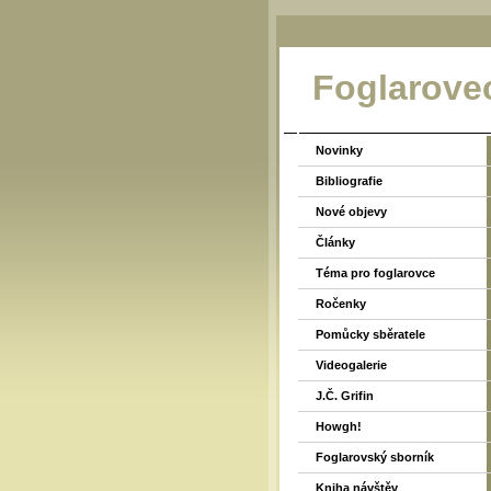
Foglarove
Novinky
Bibliografie
Nové objevy
Články
Téma pro foglarovce
Ročenky
Pomůcky sběratele
Videogalerie
J.Č. Grifin
Howgh!
Foglarovský sborník
Kniha návštěv