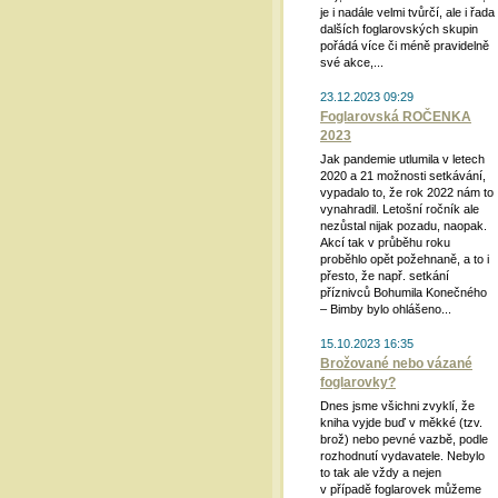
je i nadále velmi tvůrčí, ale i řada
dalších foglarovských skupin
pořádá více či méně pravidelně
své akce,...
23.12.2023 09:29
Foglarovská ROČENKA
2023
Jak pandemie utlumila v letech
2020 a 21 možnosti setkávání,
vypadalo to, že rok 2022 nám to
vynahradil. Letošní ročník ale
nezůstal nijak pozadu, naopak.
Akcí tak v průběhu roku
proběhlo opět požehnaně, a to i
přesto, že např. setkání
příznivců Bohumila Konečného
– Bimby bylo ohlášeno...
15.10.2023 16:35
Brožované nebo vázané
foglarovky?
Dnes jsme všichni zvyklí, že
kniha vyjde buď v měkké (tzv.
brož) nebo pevné vazbě, podle
rozhodnutí vydavatele. Nebylo
to tak ale vždy a nejen
v případě foglarovek můžeme