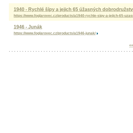
1940 - Rychlé šípy a jejich 65 úžasných dobrodružstv
https://www.foglarovec.cz/products/a1940-rychle-sipy-a-jejich-65-uza
1946 - Junák
https://www.foglarovec.cz/products/a1946-junak/
<