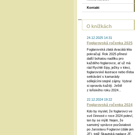
Kontakt
O knížkách
24.12.2025 14:31
Foglarovská ročenka 2025
Foglarovská zlatá dvacátá léta
pokračují. Rok 2025 přinesl
další bohatou nadílku pro
každého foglarovce, ať už má
rád Rychlé šípy, ježky v kleci,
foglarovské ilustrace nebo třeba
setkávání s kamarády
sdílejícími stejné zájmy. Vybral
si opravdu každý. Ještě
z loňského roku 2024...
22.12.2024 19:22
Foglarovská ročenka 2024
Kdo by myslel, že foglarovci ve
své činnosti v roce 2024 poleví,
ten by se mýlil. Nejen, že
samotný správce pozůstalosti
po Jaroslavu Foglarovi (dále jen
JF), totiž Skautská nadace JF,