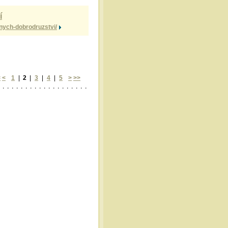
í
snych-dobrodruzstvi/
<
<
1
|
2
|
3
|
4
|
5
>
>>