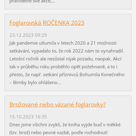
pravidelně své akce,...
Foglarovská ROČENKA 2023
23.12.2023 09:29
Jak pandemie utlumila v letech 2020 a 21 možnosti
setkávání, vypadalo to, že rok 2022 nám to vynahradil.
Letošní ročník ale nezůstal nijak pozadu, naopak. Akcí
tak v průběhu roku proběhlo opět požehnaně, a to i
přesto, že např. setkání příznivců Bohumila Konečného
– Bimby bylo ohlášeno...
Brožované nebo vázané foglarovky?
15.10.2023 16:35
Dnes jsme všichni zvyklí, že kniha vyjde buď v měkké
(tzv. brož) nebo pevné vazbě, podle rozhodnutí