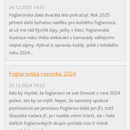
24.12.2025 14:31
Foglarovská zlatá dvacátá léta pokračují. Rok 2025
přinesl další bohatou nadílku pro každého foglarovce,
ať už má rád Rychlé šípy, ježky v kleci, foglarovské
ilustrace nebo třeba setkávání s kamarády sdílejícími
stejné zájmy. Vybral si opravdu každý. Ještě z loňského
roku 2024...
Foglarovská ročenka 2024
22.12.2024 19:22
Kdo by myslel, že foglarovci ve své činnosti v roce 2024
poleví, ten by se mýlil. Nejen, že samotný správce
pozůstalosti po Jaroslavu Foglarovi (dále jen JF), totiž
Skautská nadace JF, je i nadále velmi tvůrčí, ale i řada
dalších foglarovských skupin pořádá více či méně