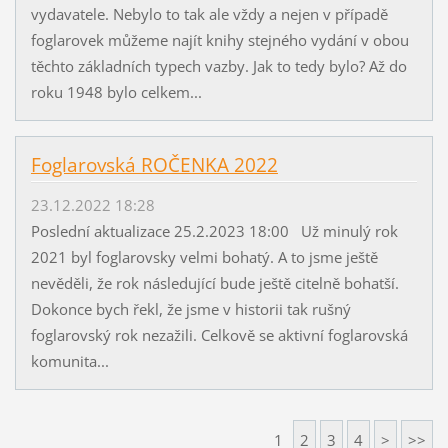
vydavatele. Nebylo to tak ale vždy a nejen v případě
foglarovek můžeme najít knihy stejného vydání v obou
těchto základních typech vazby. Jak to tedy bylo? Až do
roku 1948 bylo celkem...
Foglarovská ROČENKA 2022
23.12.2022 18:28
Poslední aktualizace 25.2.2023 18:00 Už minulý rok
2021 byl foglarovsky velmi bohatý. A to jsme ještě
nevěděli, že rok následující bude ještě citelně bohatší.
Dokonce bych řekl, že jsme v historii tak rušný
foglarovský rok nezažili. Celkově se aktivní foglarovská
komunita...
1
2
3
4
>
>>