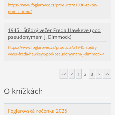
https://www.foglarovec.cz/products/a1930-zakon-
proti-zlocinu/
1945 - Štědrý večer Freda Hawkeye (pod
pseudonymem J. Dimmock)
https://www.foglarovec.cz/products/a1945-stedry-
vecer-freda-hawkeye-pod-pseudonymem-j-dimmock-/
<<
<
1
2
3
>
>>
O knížkách
Foglarovská ročenka 2025