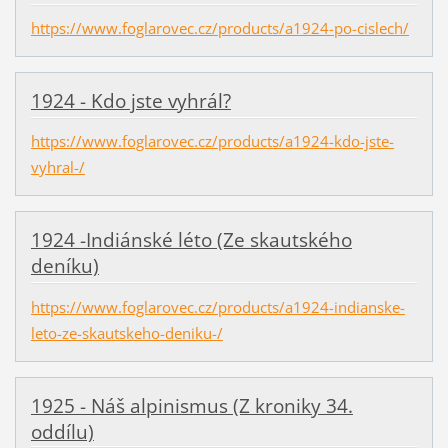
https://www.foglarovec.cz/products/a1924-po-cislech/
1924 - Kdo jste vyhrál?
https://www.foglarovec.cz/products/a1924-kdo-jste-
vyhral-/
1924 -Indiánské léto (Ze skautského
deníku)
https://www.foglarovec.cz/products/a1924-indianske-
leto-ze-skautskeho-deniku-/
1925 - Náš alpinismus (Z kroniky 34.
oddílu)