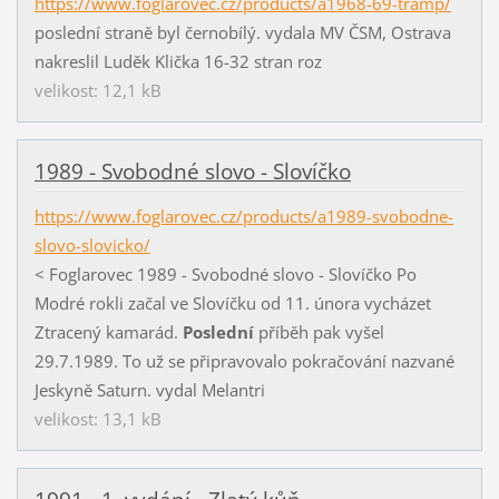
https://www.foglarovec.cz/products/a1968-69-tramp/
poslední straně byl černobílý. vydala MV ČSM, Ostrava
nakreslil Luděk Klička 16-32 stran roz
velikost: 12,1 kB
1989 - Svobodné slovo - Slovíčko
https://www.foglarovec.cz/products/a1989-svobodne-
slovo-slovicko/
< Foglarovec 1989 - Svobodné slovo - Slovíčko Po
Modré rokli začal ve Slovíčku od 11. února vycházet
Ztracený kamarád.
Poslední
příběh pak vyšel
29.7.1989. To už se připravovalo pokračování nazvané
Jeskyně Saturn. vydal Melantri
velikost: 13,1 kB