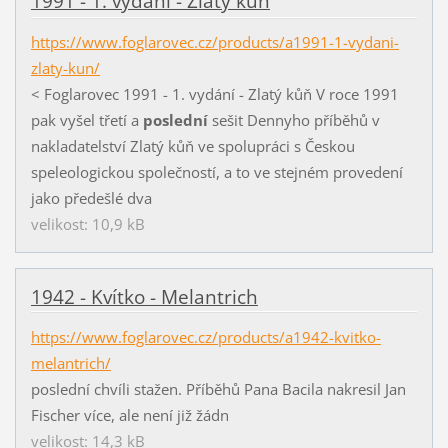
1991 - 1. vydání - Zlatý kůň
https://www.foglarovec.cz/products/a1991-1-vydani-
zlaty-kun/
< Foglarovec 1991 - 1. vydání - Zlatý kůň V roce 1991
pak vyšel třetí a
poslední
sešit Dennyho příběhů v
nakladatelství Zlatý kůň ve spolupráci s Českou
speleologickou společností, a to ve stejném provedení
jako předešlé dva
velikost: 10,9 kB
1942 - Kvítko - Melantrich
https://www.foglarovec.cz/products/a1942-kvitko-
melantrich/
poslední chvíli stažen. Příběhů Pana Bacila nakresil Jan
Fischer více, ale není již žádn
velikost: 14,3 kB