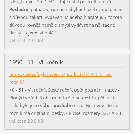
< Foglarovec 15. 1941 - Tajemství polárního moře
Poslední
, patnáctý, román nebyl bohužel už dokončen
z důvodu zákazu vydávání Mladého hlasatele. Z tohoto
důvodu rovněž nemělo smysl vydávat na něj žádné
desky. Tajemství polá
velikost: 20,5 kB
1950 - 51 - VI. ročník
https://www.foglarovec.cz/products/a1950-51-vi-
rocnik/
<0 - 51 - VI. ročník Šestý ročník opět pozměnil název -
Pionýři vpřed. S obsazem to šlo od desíti k pěti a 48.
číslo bylo jeho vůbec
poslední
číslo. Nicméně i tento
ročník má originální desky. 48 čísel rozměry 32,1 × 23
velikost: 20,5 kB