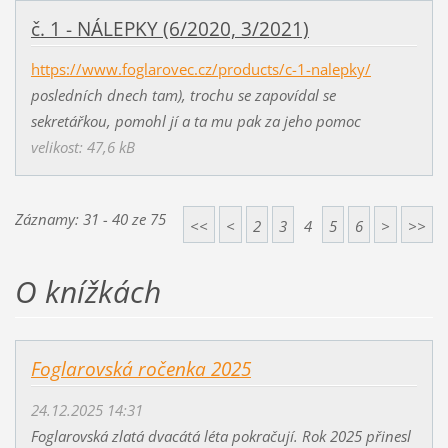
č. 1 - NÁLEPKY (6/2020, 3/2021)
https://www.foglarovec.cz/products/c-1-nalepky/
posledních dnech tam), trochu se zapovídal se
sekretářkou, pomohl jí a ta mu pak za jeho pomoc
velikost: 47,6 kB
Záznamy: 31 - 40 ze 75
<<
<
2
3
4
5
6
>
>>
O knížkách
Foglarovská ročenka 2025
24.12.2025 14:31
Foglarovská zlatá dvacátá léta pokračují. Rok 2025 přinesl