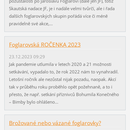
pozůstalosti po Jaroslavu Foglarovi (dále jen JF), totiž
Skautská nadace JF, je i nadále velmi tvůrčí, ale i řada
dalších foglarovských skupin pořádá více či méně
pravidelně své akce,...
Foglarovská ROČENKA 2023
23.12.2023 09:29
Jak pandemie utlumila v letech 2020 a 21 možnosti
setkávání, vypadalo to, že rok 2022 nám to vynahradil.
Letošní ročník ale nezůstal nijak pozadu, naopak. Akcí
tak v průběhu roku proběhlo opět požehnaně, a to i
přesto, že např. setkání příznivců Bohumila Konečného
– Bimby bylo ohlášeno...
Brožované nebo vázané foglarovky?