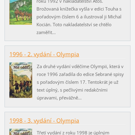
roku 1992 v nakladatelství Atos.
Brožovaná knížečka vyšla v edici Touha s
pořadovým číslem 6 a ilustroval ji Michal
Kocián. Toto nakladatelství se chtělo
zaměřit...
1996 - 2. vydání - Olympia
Za druhé vydání vděčíme Olympii, která v
roce 1996 zařadila do edice Sebrané spisy
s pořadovým číslem 17. Tentokrát je už
text úplný, s pečlivými redakčními
úpravami, převážně...
1998 - 3. vydání - Olympia
Třetí vydání z roku 1998 je úplným