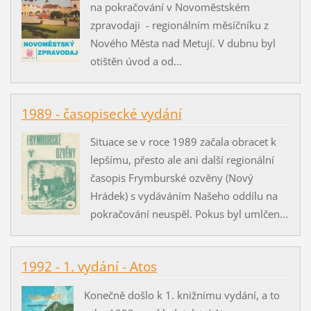
na pokračování v Novoměstském
zpravodaji - regionálním měsíčníku z
Nového Města nad Metují. V dubnu byl
otištěn úvod a od...
1989 - časopisecké vydání
Situace se v roce 1989 začala obracet k
lepšímu, přesto ale ani další regionální
časopis Frymburské ozvěny (Nový
Hrádek) s vydáváním Našeho oddílu na
pokračování neuspěl. Pokus byl umlčen...
1992 - 1. vydání - Atos
Konečně došlo k 1. knižnímu vydání, a to