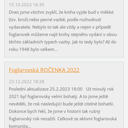
15.10.2023 16:35
Dnes jsme všichni zvyklí, že kniha vyjde buď v měkké
(tzv. brož) nebo pevné vazbě, podle rozhodnutí
vydavatele. Nebylo to tak ale vždy a nejen v případě
foglarovek můžeme najít knihy stejného vydání v obou
těchto základních typech vazby. Jak to tedy bylo? Až do
roku 1948 bylo celkem...
Foglarovská ROČENKA 2022
23.12.2022 18:28
Poslední aktualizace 25.2.2023 18:00 Už minulý rok
2021 byl foglarovsky velmi bohatý. A to jsme ještě
nevěděli, že rok následující bude ještě citelně bohatší.
Dokonce bych řekl, že jsme v historii tak rušný
foglarovský rok nezažili. Celkově se aktivní foglarovská
komunita...