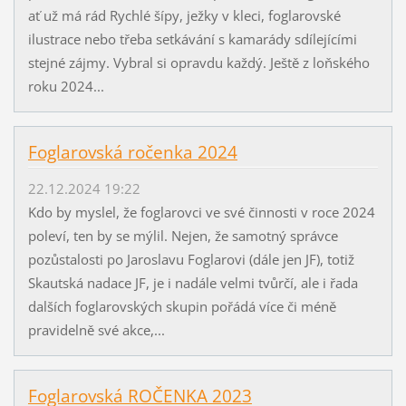
ať už má rád Rychlé šípy, ježky v kleci, foglarovské
ilustrace nebo třeba setkávání s kamarády sdílejícími
stejné zájmy. Vybral si opravdu každý. Ještě z loňského
roku 2024...
Foglarovská ročenka 2024
22.12.2024 19:22
Kdo by myslel, že foglarovci ve své činnosti v roce 2024
poleví, ten by se mýlil. Nejen, že samotný správce
pozůstalosti po Jaroslavu Foglarovi (dále jen JF), totiž
Skautská nadace JF, je i nadále velmi tvůrčí, ale i řada
dalších foglarovských skupin pořádá více či méně
pravidelně své akce,...
Foglarovská ROČENKA 2023