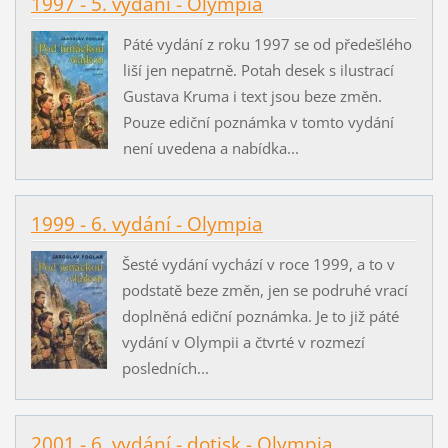
1997 - 5. vydání - Olympia
Páté vydání z roku 1997 se od předešlého
liší jen nepatrně. Potah desek s ilustrací
Gustava Kruma i text jsou beze změn.
Pouze ediční poznámka v tomto vydání
není uvedena a nabídka...
1999 - 6. vydání - Olympia
Šesté vydání vychází v roce 1999, a to v
podstatě beze změn, jen se podruhé vrací
doplněná ediční poznámka. Je to již páté
vydání v Olympii a čtvrté v rozmezí
posledních...
2001 - 6. vydání - dotisk - Olympia