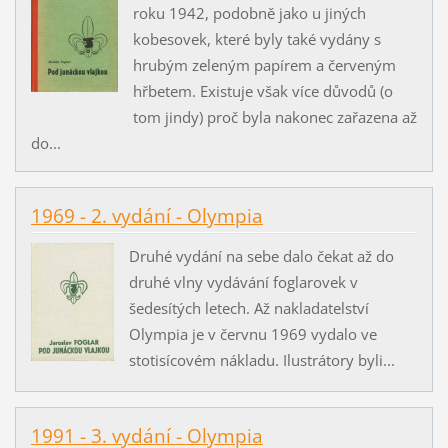
roku 1942, podobně jako u jiných
kobesovek, které byly také vydány s
hrubým zeleným papírem a červeným
hřbetem. Existuje však více důvodů (o
tom jindy) proč byla nakonec zařazena až
do...
1969 - 2. vydání - Olympia
Druhé vydání na sebe dalo čekat až do
druhé vlny vydávání foglarovek v
šedesítých letech. Až nakladatelství
Olympia je v červnu 1969 vydalo ve
stotisícovém nákladu. Ilustrátory byli...
1991 - 3. vydání - Olympia