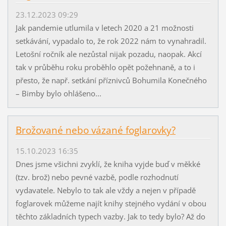
23.12.2023 09:29
Jak pandemie utlumila v letech 2020 a 21 možnosti
setkávání, vypadalo to, že rok 2022 nám to vynahradil.
Letošní ročník ale nezůstal nijak pozadu, naopak. Akcí
tak v průběhu roku proběhlo opět požehnaně, a to i
přesto, že např. setkání příznivců Bohumila Konečného
– Bimby bylo ohlášeno...
Brožované nebo vázané foglarovky?
15.10.2023 16:35
Dnes jsme všichni zvyklí, že kniha vyjde buď v měkké
(tzv. brož) nebo pevné vazbě, podle rozhodnutí
vydavatele. Nebylo to tak ale vždy a nejen v případě
foglarovek můžeme najít knihy stejného vydání v obou
těchto základních typech vazby. Jak to tedy bylo? Až do