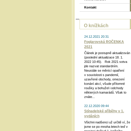
Kontakt
O knížkách
24.12.2021 20:31
Foglarovská ROČENKA
2021
Článek je postupně aktualizován
(poslední aktualizace 18. 1.
2022 10:45). Rok 2021 sotva
jde nazvat standardním.
Neustále se měnící opatření
v souvislosti s pandemií,
uzavřené obchody, omezení
konání akcí, všude přítomné
roušky a bohužel i odchody
některých kamarádů. Však to
znáte...
22.12.2020 09:44
Stínadelské příběhy v 1.
vydáních
Všichni nadšenci už určitě ví, že
jsme se po mnoha letech teď v