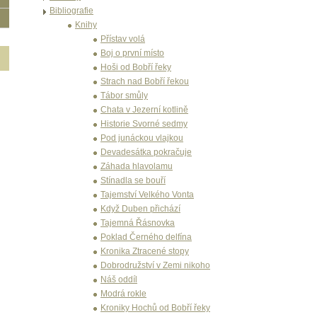
Bibliografie
Knihy
Přístav volá
Boj o první místo
Hoši od Bobří řeky
Strach nad Bobří řekou
Tábor smůly
Chata v Jezerní kotlině
Historie Svorné sedmy
Pod junáckou vlajkou
Devadesátka pokračuje
Záhada hlavolamu
Stínadla se bouří
Tajemství Velkého Vonta
Když Duben přichází
Tajemná Řásnovka
Poklad Černého delfína
Kronika Ztracené stopy
Dobrodružství v Zemi nikoho
Náš oddíl
Modrá rokle
Kroniky Hochů od Bobří řeky