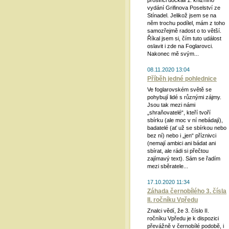
prosinci dočkali 1. knižního
vydání Grifinova Poselství ze
Stínadel. Jelikož jsem se na
něm trochu podílel, mám z toho
samozřejmě radost o to větší.
Říkal jsem si, čím tuto událost
oslavit i zde na Foglarovci.
Nakonec mě svým...
08.11.2020 13:04
Příběh jedné pohlednice
Ve foglarovském světě se
pohybují lidé s různými zájmy.
Jsou tak mezi námi
„shraňovatelé“, kteří tvoří
sbírku (ale moc v ní nebádají),
badatelé (ať už se sbírkou nebo
bez ní) nebo i „jen“ příznivci
(nemají ambici ani bádat ani
sbírat, ale rádi si přečtou
zajímavý text). Sám se řadím
mezi sběratele...
17.10.2020 11:34
Záhada černobílého 3. čísla
II. ročníku Vpředu
Znalci vědí, že 3. číslo II.
ročníku Vpředu je k dispozici
převážně v černobílé podobě, i