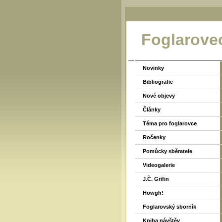
Foglarove
Novinky
Bibliografie
Nové objevy
Články
Téma pro foglarovce
Ročenky
Pomůcky sběratele
Videogalerie
J.Č. Grifin
Howgh!
Foglarovský sborník
Kniha návštěv