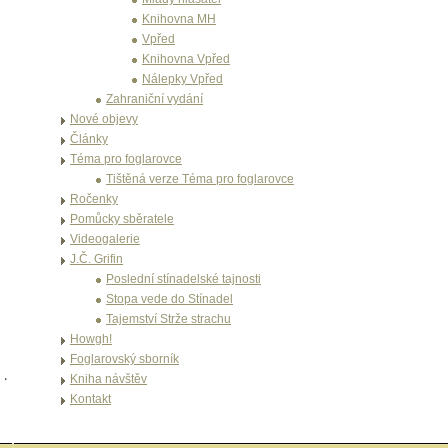
Knihovna MH
Vpřed
Knihovna Vpřed
Nálepky Vpřed
Zahraniční vydání
Nové objevy
Články
Téma pro foglarovce
Tištěná verze Téma pro foglarovce
Ročenky
Pomůcky sběratele
Videogalerie
J.Č. Grifin
Poslední stínadelské tajnosti
Stopa vede do Stínadel
Tajemství Strže strachu
Howgh!
Foglarovský sborník
Kniha návštěv
Kontakt