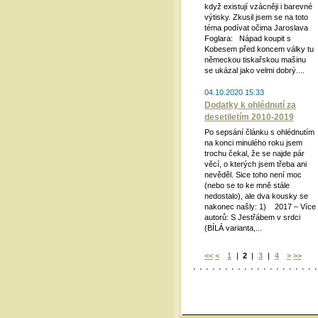
když existují vzácněji i barevné
výtisky. Zkusil jsem se na toto
téma podívat očima Jaroslava
Foglara: Nápad koupit s
Kobesem před koncem války tu
německou tiskařskou mašinu
se ukázal jako velmi dobrý....
04.10.2020 15:33
Dodatky k ohlédnutí za
desetiletím 2010-2019
Po sepsání článku s ohlédnutím
na konci minulého roku jsem
trochu čekal, že se najde pár
věcí, o kterých jsem třeba ani
nevěděl. Sice toho není moc
(nebo se to ke mně stále
nedostalo), ale dva kousky se
nakonec našly: 1) 2017 – Více
autorů: S Jestřábem v srdci
(BÍLÁ varianta,...
<<
<
1
|
2
|
3
|
4
>
>>