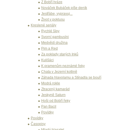
Z Bobří hráze
Nováček Bubáček píše deník
Jestřábe, vypravuj...
Život v poklusu
Kreslené seriály
Rychlé šípy
Svorní gambusíni
Medvědí družina
Pim a Red
Za poklady starých Inků
Kulišáci
K pramenům neznámé řeky
Chata v Jezerní kotlině
Záhada hlavolamu a Stínadla se bouří
Modrá rokle
Ztracený kamarád
Jeskyně Saturn
Hoši od Bobří řeky
Pan Bacil
Povídky
Povídky
Časopisy
Mladý hlasatel